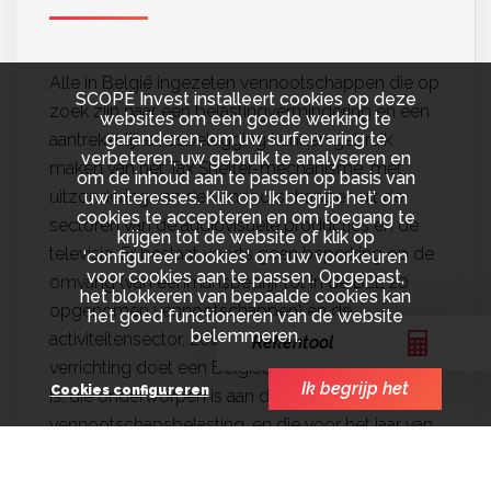
Alle in België ingezeten vennootschappen die op
SCOPE Invest installeert cookies op deze
zoek zijn naar een belastingvermindering en een
websites om een goede werking te
garanderen, om uw surfervaring te
aantrekkelijke kasbelegging kunnen gebruik
verbeteren, uw gebruik te analyseren en
maken van het Tax Shelter-mechanisme, met
om de inhoud aan te passen op basis van
uitzondering van de vennootschappen uit de
uw interesses. Klik op ‘Ik begrijp het’ om
cookies te accepteren en om toegang te
sectoren van de audiovisuele producties en de
krijgen tot de website of klik op
televisie. Er bestaat voorts geen beperking op de
‘configureer cookies’ om uw voorkeuren
voor cookies aan te passen. Opgepast,
omvang (van eenmansbedrijf tot in de BEL 20
het blokkeren van bepaalde cookies kan
opgenomen vennootschappen) en de
het goed functioneren van de website
belemmeren.
activiteitensector, zolang de onderneming die de
Rekentool
verrichting doet een Belgische wettelijke entiteit
Ik begrijp het
Cookies configureren
is, die onderworpen is aan de
vennootschapsbelasting, en die voor het jaar van
de verrichting een positieve ‘beweging van de
belastbare reserves’ vertoont.