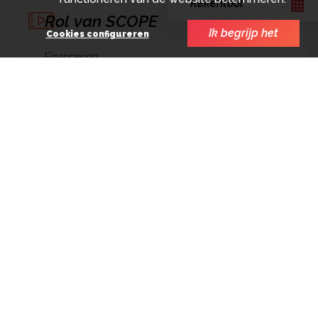
Rekentool
Rol van SCOPE
Ik begrijp het
Cookies configureren
Financiering
Financieel
productiebeheer