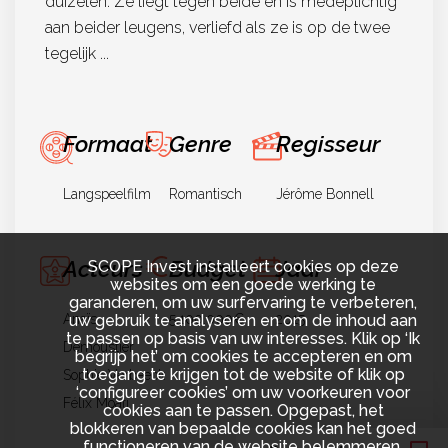
duizelen. Ze liegt tegen beide en is medeplichtig
aan beider leugens, verliefd als ze is op de twee
tegelijk ...
Formaat
Genre
Regisseur
Langspeelfilm
Romantisch
Jérôme Bonnell
Acteurs
Budget
Jaar
SCOPE Invest installeert cookies op deze
websites om een goede werking te
garanderen, om uw surfervaring te verbeteren,
Anaïs
5.100.000€
2015
uw gebruik te analyseren en om de inhoud aan
te passen op basis van uw interesses. Klik op ‘Ik
Demoustier
begrijp het’ om cookies te accepteren en om
toegang te krijgen tot de website of klik op
Sophie Verbeeck
‘configureer cookies’ om uw voorkeuren voor
Félix Moati
cookies aan te passen. Opgepast, het
blokkeren van bepaalde cookies kan het goed
functioneren van de website belemmeren.