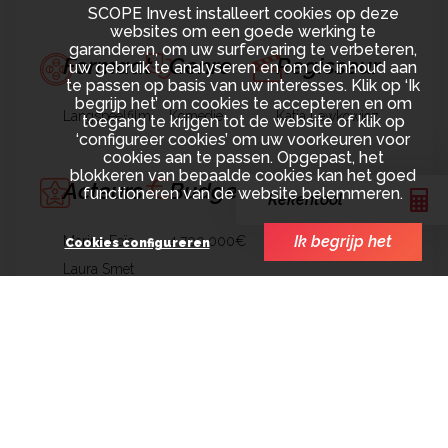
SCOPE Invest installeert cookies op deze
websites om een goede werking te
garanderen, om uw surfervaring te verbeteren,
Formaat
Genre
Regisseur
uw gebruik te analyseren en om de inhoud aan
te passen op basis van uw interesses. Klik op ‘Ik
begrijp het’ om cookies te accepteren en om
Langspeelfilm
Komedie
Katia Lewkowicz
toegang te krijgen tot de website of klik op
‘configureer cookies’ om uw voorkeuren voor
cookies aan te passen. Opgepast, het
blokkeren van bepaalde cookies kan het goed
Acteurs
Budget
Jaar
functioneren van de website belemmeren.
Rekentool
Ik begrijp het
Marina Foïs
4.700.000€
2014
Cookies configureren
Laura Smet
Noémie Lvovsky
Rol van SCOPE
Financiering