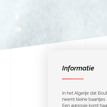
FR
EN
Informatie
In het Algerije dat Bou
neemt kleine baantjes 
Een agressie komt haa