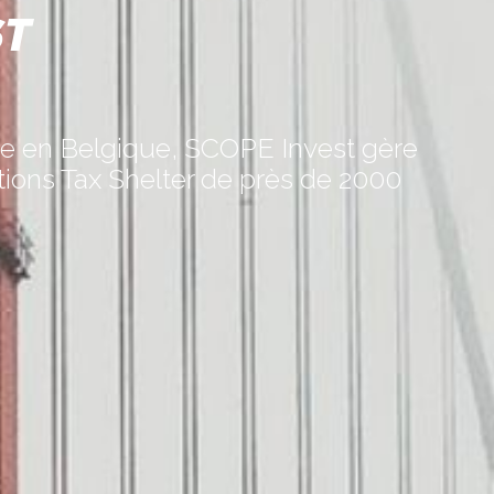
ST
e en Belgique, SCOPE Invest gère
tions Tax Shelter de près de 2000