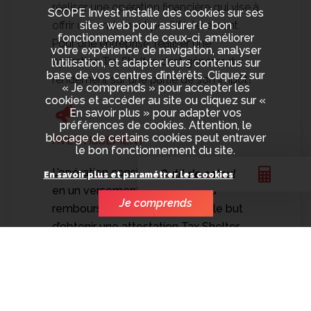
réaliser une opération financière qui vise à
SCOPE Invest installe des cookies sur ses
offrir un rendement positif intéressant.
sites web pour assurer le bon
fonctionnement de ceux-ci, améliorer
Pour une entreprise, réaliser une
votre expérience de navigation, analyser
opération Tax Shelter, c’est générer du
l’utilisation, et adapter leurs contenus sur
base de vos centres d’intérêts. Cliquez sur
rendement sur une partie de son impôt !
« Je comprends » pour accepter les
cookies et accéder au site ou cliquez sur «
En savoir plus » pour adapter vos
préférences de cookies. Attention, le
blocage de certains cookies peut entraver
AVERTISSEMENT
le bon fonctionnement du site.
L’opération consiste, pour l'investisseur,
Outil de calcul
En savoir plus et paramétrer les cookies
en un versement de fonds sans
Je comprends
remboursement à terme, dans le but
d’obtenir une attestation Tax Shelter
liée à une oeuvre éligible (audiovisuelle
ou scénique) qui, sous
certaines
conditions
, donne droit à une
exonération fiscale. Le Tax Shelter