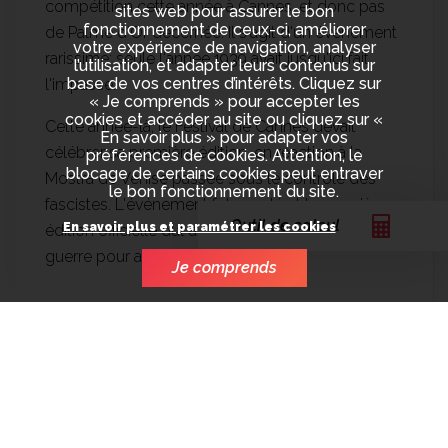
compétition cette année à Cannes, et donc pas
sites web pour assurer le bon
fonctionnement de ceux-ci, améliorer
de Palme d'Or décernée. Il s'agit d'un événement
votre expérience de navigation, analyser
rarissime: seule l'année 1939 avait jusqu'ici fait
l’utilisation, et adapter leurs contenus sur
base de vos centres d’intérêts. Cliquez sur
l'impasse.
« Je comprends » pour accepter les
cookies et accéder au site ou cliquez sur «
Cette année-là, le Festival de Cannes devait
En savoir plus » pour adapter vos
célébrer sa première édition, en réaction à la
préférences de cookies. Attention, le
blocage de certains cookies peut entraver
Mostra de Venise passée sous le contrôle des
le bon fonctionnement du site.
fascistes. L'événement fut annulé et la première
Outil de calcul
En savoir plus et paramétrer les cookies
édition officielle dut attendre 1946 et la fin de la
guerre pour avoir lieu.
Je comprends