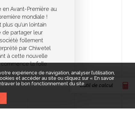
 en Avant-Première au
 première mondiale !
t plus qu'un lointain
é de partager leur
 société follement
terprété par Chiwetel
ant à cette nouvelle
ue commence la folle
re expérience de navigation, analyser l’utilisation,
okies et accéder au site ou cliquez sur « En savoir
ntraver le bon fonctionnement du site.
Outil de calcul