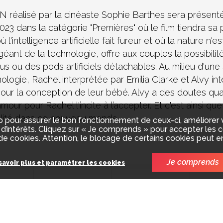
éalisé par la cinéaste Sophie Barthes sera présenté
023 dans la catégorie "Premières" où le film tiendra sa
l'intelligence artificielle fait fureur et où la nature n'es
éant de la technologie, offre aux couples la possibilit
us ou des pods artificiels détachables. Au milieu d'une
logie, Rachel interprétée par Emilia Clarke et Alvy in
 pour la conception de leur bébé. Alvy a des doutes qu
our pour Rachel l'incite à l’accepter. Et c'est ainsi q
lité dans ce nouveau monde...
 pour assurer le bon fonctionnement de ceux-ci, améliorer vot
d’intérêts. Cliquez sur « Je comprends » pour accepter les co
e cookies. Attention, le blocage de certains cookies peut e
Je comprends
savoir plus et paramétrer les cookies