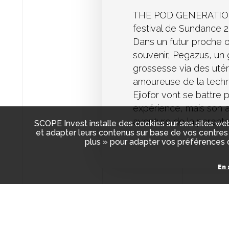
THE POD GENERATION r
festival de Sundance 2
Dans un futur proche où 
souvenir, Pegazus, un g
grossesse via des utér
amoureuse de la techno
Ejiofor vont se battre
expérience, mais son am
aventure de la parenta
SCOPE Invest installe des cookies sur ses sites web
et adapter leurs contenus sur base de vos centres 
plus » pour adapter vos préférences d
En 