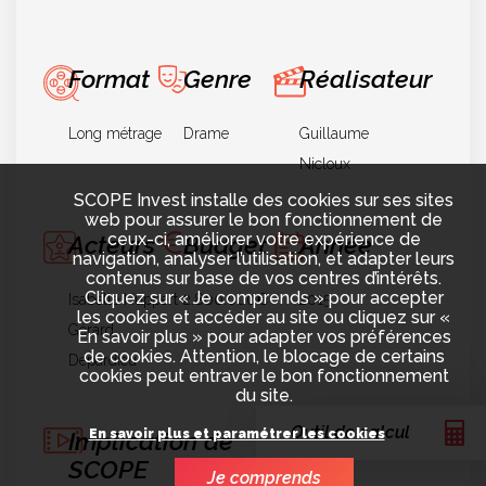
Format
Genre
Réalisateur
Long métrage
Drame
Guillaume
Nicloux
SCOPE Invest installe des cookies sur ses sites
web pour assurer le bon fonctionnement de
ceux-ci, améliorer votre expérience de
Acteurs
Budget
Année
navigation, analyser l’utilisation, et adapter leurs
contenus sur base de vos centres d’intérêts.
Cliquez sur « Je comprends » pour accepter
Isabelle Huppert
2.800.000€
2015
les cookies et accéder au site ou cliquez sur «
Gérard
En savoir plus » pour adapter vos préférences
de cookies. Attention, le blocage de certains
Depardieu
cookies peut entraver le bon fonctionnement
du site.
Outil de calcul
Implication de
En savoir plus et paramétrer les cookies
SCOPE
Je comprends