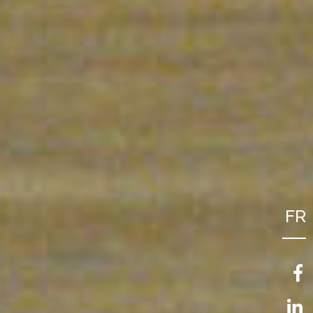
FR
NL
EN