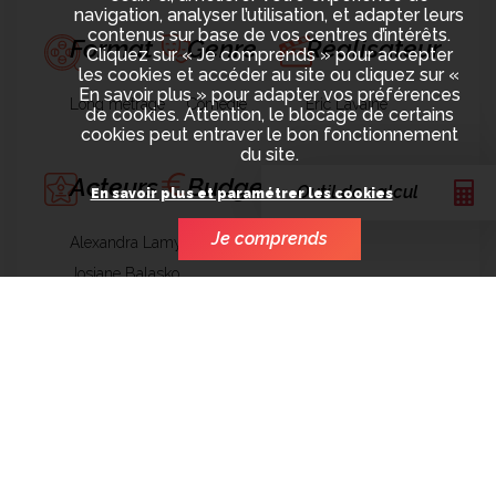
navigation, analyser l’utilisation, et adapter leurs
contenus sur base de vos centres d’intérêts.
Format
Genre
Réalisateur
Cliquez sur « Je comprends » pour accepter
les cookies et accéder au site ou cliquez sur «
En savoir plus » pour adapter vos préférences
Long métrage
Comédie
Eric Lavaine
de cookies. Attention, le blocage de certains
cookies peut entraver le bon fonctionnement
du site.
Acteurs
Budget
Année
Outil de calcul
En savoir plus et paramétrer les cookies
Je comprends
Alexandra Lamy
8.500.000€
2016
Josiane Balasko
Mathilde Seigner
Implication de
SCOPE
Financement