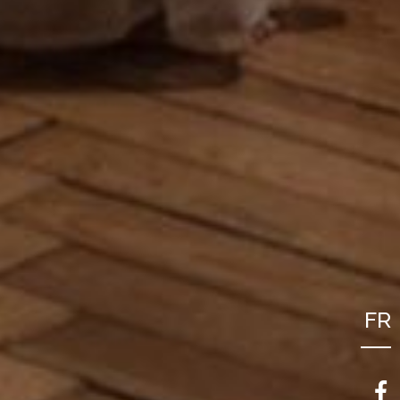
FR
NL
EN