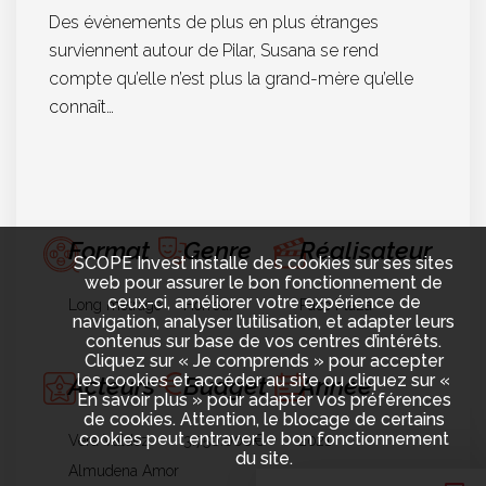
Des évènements de plus en plus étranges
surviennent autour de Pilar, Susana se rend
compte qu’elle n’est plus la grand-mère qu’elle
connaît…
Format
Genre
Réalisateur
SCOPE Invest installe des cookies sur ses sites
web pour assurer le bon fonctionnement de
ceux-ci, améliorer votre expérience de
Long métrage
Horreur
Paco Plaza
navigation, analyser l’utilisation, et adapter leurs
contenus sur base de vos centres d’intérêts.
Cliquez sur « Je comprends » pour accepter
les cookies et accéder au site ou cliquez sur «
Acteurs
Budget
Année
En savoir plus » pour adapter vos préférences
de cookies. Attention, le blocage de certains
cookies peut entraver le bon fonctionnement
Vera Valdez
3.750.000€
2021
du site.
Almudena Amor